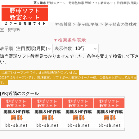
茅ヶ崎市
野球スクール・野球塾検索 野球ソフト教室ネット 注目度順(月間)
神奈川県
>
茅ヶ崎/平塚
>
茅ヶ崎市の野球教
室・野球塾
表示順
表示件数
茅ヶ崎市
該当野球ソフト教室見つかりませんでした。条件を変えて検索して下さ
全国>
神奈川県
>
茅ヶ崎/平塚
>茅ヶ崎市
い。
茅ヶ崎市
平塚
現在プレオープン中です。まだ登録教室がございまん。
2021年12月オープンです。野球教室、ソフトボール教室のオーナー様。ご登録をお待ちしておりま
す。
[PR]近隣のスクール