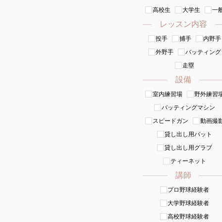
高校生
大学生
一
レッスン内容
投手
捕手
内野手
外野手
バッティング
走塁
設備
室内練習場
野外練習
バッティングマシン
スピードガン
動画撮
貸し出し用バット
貸し出し用グラブ
ティーネット
講師
プロ野球経験者
大学野球経験者
高校野球経験者