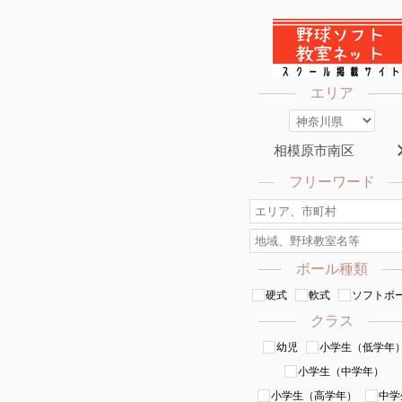
エリア
相模原市南区
フリーワード
ボール種類
硬式
軟式
ソフトボ
クラス
幼児
小学生（低学年
小学生（中学年）
小学生（高学年）
中学