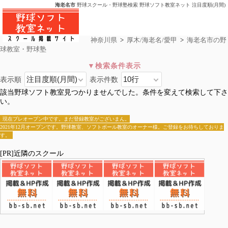
海老名市
野球スクール・野球塾検索 野球ソフト教室ネット 注目度順(月間)
神奈川県
>
厚木/海老名/愛甲
>
海老名市の野
球教室・野球塾
表示順
表示件数
海老名市
該当野球ソフト教室見つかりませんでした。条件を変えて検索して下さ
全国>
神奈川県
>
厚木/海老名/愛甲
>海老名市
い。
厚木市
海老名市
愛甲郡愛川町
愛甲郡清川村
現在プレオープン中です。まだ登録教室がございまん。
2021年12月オープンです。野球教室、ソフトボール教室のオーナー様。ご登録をお待ちしておりま
す。
[PR]近隣のスクール