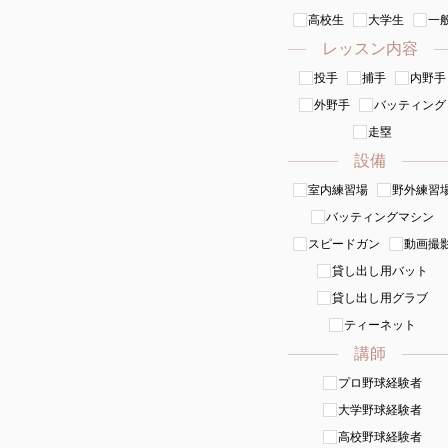
高校生
大学生
一
レッスン内容
投手
捕手
内野手
外野手
バッティング
走塁
設備
室内練習場
野外練習
バッティングマシン
スピードガン
動画撮
貸し出し用バット
貸し出し用グラブ
ティーネット
講師
プロ野球経験者
大学野球経験者
高校野球経験者