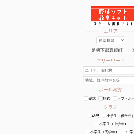
エリア
足柄下郡真鶴町
フリーワード
ボール種類
硬式
軟式
ソフトボ
クラス
幼児
小学生（低学年
小学生（中学年）
小学生（高学年）
中学