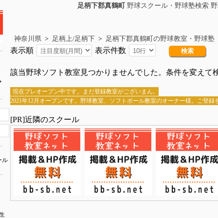
足柄下郡真鶴町
野球スクール・野球塾検索 野
神奈川県
>
足柄上/足柄下
>
足柄下郡真鶴町の野球教室・野球塾
表示順
表示件数
該当野球ソフト教室見つかりませんでした。条件を変えて
現在プレオープン中です。まだ登録教室がございまん。
2021年12月オープンです。野球教室、ソフトボール教室のオーナー様。ご登
[PR]近隣のスクール
ール
）
生